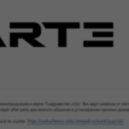
ромопродукции и мерча "Содружество-2023". Вас ждут новинки от пос
дёт after-party для личного общения и установления прочных дело
ься по ссылке:
https://sodruzhestvo-2022.timepad.ru/event/2543156/