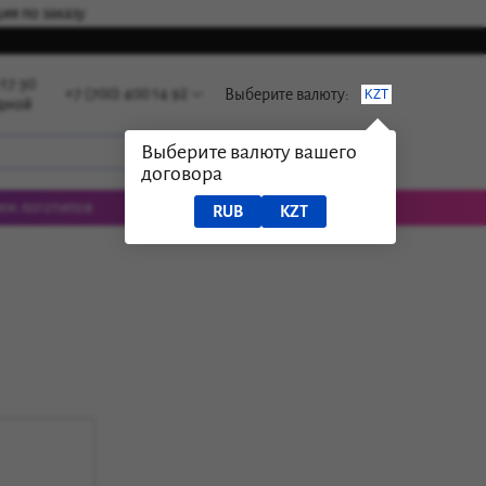
ия по заказу
-17:30
+7 (700) 400 14 92
Выберите валюту:
KZT
одной
Выберите валюту вашего
Войти
договора
ем логотипов
RUB
KZT