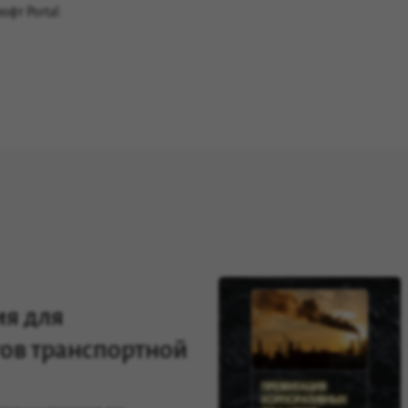
лофт Portal.
я для
ов транспортной