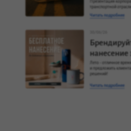
Презентация корпора
транспортной отрасл
Читать подробнее
30/06/26
Брендируйт
нанесение 
Лето - отличное врем
и предложить клиент
решений!
Читать подробнее