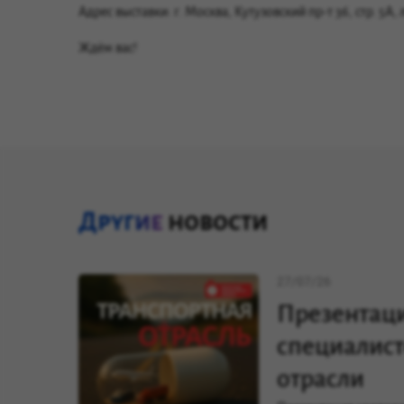
Адрес выставки: г. Москва, Кутузовский пр-т 36, стр. 5А, 
Ждём вас!
Другие
новости
27/07/26
Презентаци
специалист
отрасли