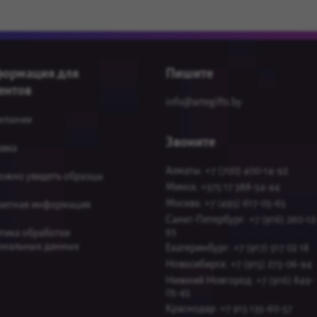
ормация для
Пишите
ентов
info@artegifts.by
мпании
Звоните
авка
Алматы: +7 (700) 400-14-92
можно увидеть образцы
Минск: +375 17 388-54-44
Москва: +7 (495) 617-05-65
актная информация
Санкт-Петербург: +7 (916) 260-12
93
тика обработки
ональных данных
Екатеринбург: +7 (917) 517 02 18
Новосибирcк: +7 (915) 273-06-94
Нижний Новгород: +7 (916) 849-
05-45
Краснодар: +7 915 135-60-57