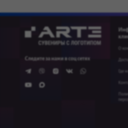
Инф
кли
О ко
Следите за нами в соц сетях
Дост
Где 
Конт
Поли
перс