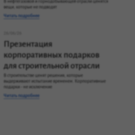
отраслей
В нефтегазовой и горнодобывающей отрасли ценятся
вещи, которые не подводят
Читать подробнее
26/06/26
Презентация
корпоративных подарков
для строительной отрасли
В строительстве ценят решения, которые
выдерживают испытание временем. Корпоративные
подарки - не исключение
Читать подробнее