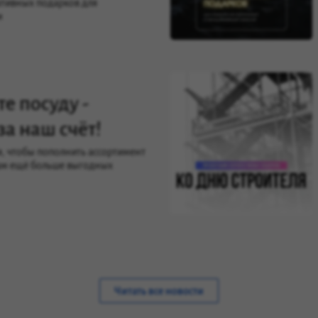
тивных подарков для
и
е посуду -
за наш счёт!
я, чтобы пополнить ассортимент
ам ещё больше выгодных
Читать все новости