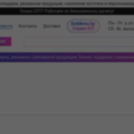
подарки, рекламная продукция, нанесение логотипа и персонализац
Только ОПТ! Работаем по безналичному расчету!
Пн - Пт: 9:30
Emblems.by 
овости
Контакты
Доставка
Сервис КП
Сб - Вс: вых
ЛОГ
ерча, рекламно-сувенирной продукции, бизнес-подарков с нанесени