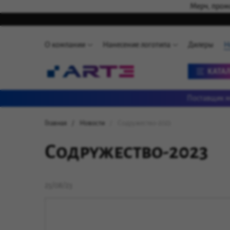
Мерч, промо
О компании
Нанесение логотипа
Дилеры
Н
КАТА
Поставщик м
Главная
Новости
Содружество-2023
Содружество-2023
25/08/23